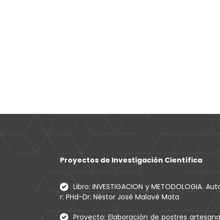
Proyectos de Investigación Científica
Libro: INVESTIGACION y METODOLOGIA. Aut
r: PHd-Dr: Néstor José Malavé Mata
Proyecto: Elaboración de postres artesana