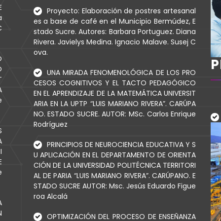
E
Proyecto: Elaboración de postres artesanal
a
es a base de café en el Municipio Bermúdez, E
C
stado Sucre. Autores: Barbara Portuguez. Diana
Rivera. Javielys Medina. Ignacio Malave. Susej C
ova.
O
P
O
UNA MIRADA FENOMENOLÓGICA DE LOS PRO
T
CESOS COGNITIVOS Y EL TACTO PEDAGÓGICO
A
EN EL APRENDIZAJE DE LA MATEMÁTICA UNIVERSIT
e
ARIA EN LA UPTP “LUIS MARIANO RIVERA”. CARÚPA
NO. ESTADO SUCRE. AUTOR: MSc. Carlos Enrique
Rodríguez
S
A
PRINCIPIOS DE NEUROCIENCIA EDUCATIVA Y S
I
U APLICACIÓN EN EL DEPARTAMENTO DE ORIENTA
E
CIÓN DE LA UNIVERSIDAD POLITÉCNICA TERRITORI
e
AL DE PARIA “LUIS MARIANO RIVERA”. CARÚPANO. E
STADO SUCRE AUTOR: Msc. Jesús Eduardo Figue
roa Alcalá
A
N
OPTIMIZACIÓN DEL PROCESO DE ENSEÑANZA