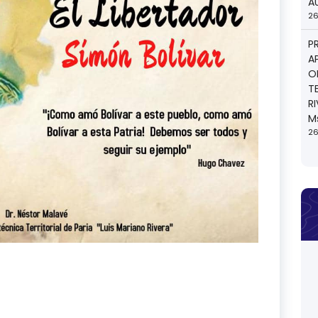
A
26
P
A
O
T
R
M
26