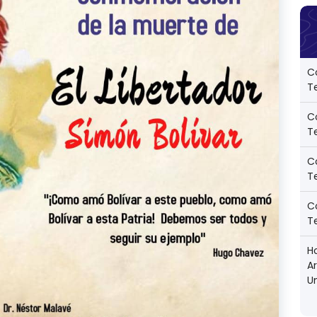
C
Te
C
Te
C
Te
C
Te
Ho
A
U