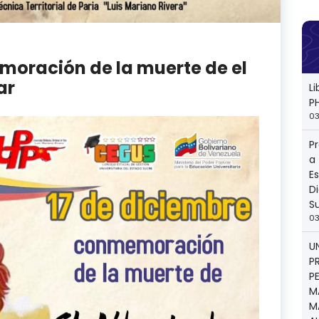
moración de la muerte de el
ar
L
P
03
P
a
E
Di
S
03
U
P
P
M
M