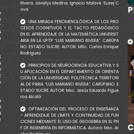
Rivera. Javielys Medina. Ignacio Malave. Susej C
P
ova.
O
O
UNA MIRADA FENOMENOLÓGICA DE LOS PRO
T
CESOS COGNITIVOS Y EL TACTO PEDAGÓGICO
A
EN EL APRENDIZAJE DE LA MATEMÁTICA UNIVERSIT
e
ARIA EN LA UPTP “LUIS MARIANO RIVERA”. CARÚPA
NO. ESTADO SUCRE. AUTOR: MSc. Carlos Enrique
Rodríguez
S
A
PRINCIPIOS DE NEUROCIENCIA EDUCATIVA Y S
I
U APLICACIÓN EN EL DEPARTAMENTO DE ORIENTA
E
CIÓN DE LA UNIVERSIDAD POLITÉCNICA TERRITORI
e
AL DE PARIA “LUIS MARIANO RIVERA”. CARÚPANO. E
STADO SUCRE AUTOR: Msc. Jesús Eduardo Figue
roa Alcalá
A
N
OPTIMIZACIÓN DEL PROCESO DE ENSEÑANZA
N
– APRENDIZAJE DE LÍMITE Y CONTINUIDAD DE FUN
r
CIONES MEDIANTE EL USO DE GEOGEBRA EN EL PN
C
F DE INGENIERÍA EN INFORMÁTICA. Autora: Msc. Ar