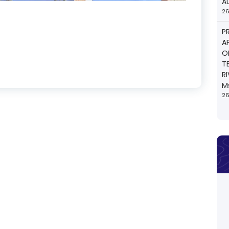
A
26
P
A
O
T
R
M
26