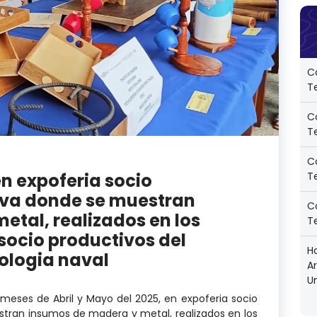
C
Te
C
Te
C
Te
en expoferia socio
iva donde se muestran
C
tal, realizados en los
Te
socio productivos del
Ho
ologia naval
A
U
s meses de Abril y Mayo del 2025, en expoferia socio
tran insumos de madera y metal, realizados en los