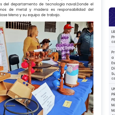
os del departamento de tecnologia naval.Donde el
mos de metal y madera es responsabilidad del
r Jose Mena y su equipo de trabajo.
L
P
03
P
a
E
Di
S
03
U
P
P
M
M