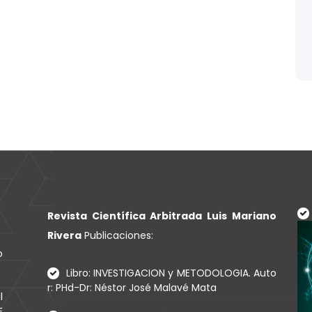
Revista Científica Arbitrada Luis Mariano
Rivera
Publicaciones:
o
Libro: INVESTIGACION y METODOLOGIA. Auto
r: PHd-Dr: Néstor José Malavé Mata
l
E