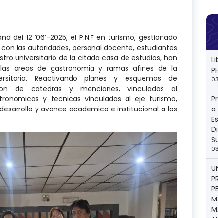
ana del 12 ’06’-2025, el P.N.F en turismo, gestionado
n con las autoridades, personal docente, estudiantes
stro universitario de la citada casa de estudios, han
L
n las areas de gastronomia y ramas afines de la
P
versitaria. Reactivando planes y esquemas de
03
cion de catedras y menciones, vinculadas al
P
stronomicas y tecnicas vinculadas al eje turismo,
a
desarrollo y avance academico e institucional a los
E
Di
S
03
U
P
P
M
M