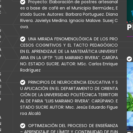
Proyecto: Elaboración de postres artesanal
a
es a base de café en el Municipio Bermúdez, E
C
stado Sucre. Autores: Barbara Portuguez. Diana
Rivera. Javielys Medina. Ignacio Malave. Susej C
P
ova.
O
O
UNA MIRADA FENOMENOLÓGICA DE LOS PRO
T
CESOS COGNITIVOS Y EL TACTO PEDAGÓGICO
A
EN EL APRENDIZAJE DE LA MATEMÁTICA UNIVERSIT
e
ARIA EN LA UPTP “LUIS MARIANO RIVERA”. CARÚPA
NO. ESTADO SUCRE. AUTOR: MSc. Carlos Enrique
Rodríguez
S
A
PRINCIPIOS DE NEUROCIENCIA EDUCATIVA Y S
I
U APLICACIÓN EN EL DEPARTAMENTO DE ORIENTA
E
CIÓN DE LA UNIVERSIDAD POLITÉCNICA TERRITORI
e
AL DE PARIA “LUIS MARIANO RIVERA”. CARÚPANO. E
STADO SUCRE AUTOR: Msc. Jesús Eduardo Figue
roa Alcalá
A
N
OPTIMIZACIÓN DEL PROCESO DE ENSEÑANZA
N
– APRENDIZAJE DE LÍMITE Y CONTINUIDAD DE FUN