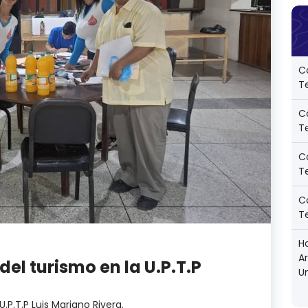
C
Te
C
Te
C
Te
C
Te
Ho
A
l turismo en la U.P.T.P
U
P.T.P Luis Mariano Rivera.