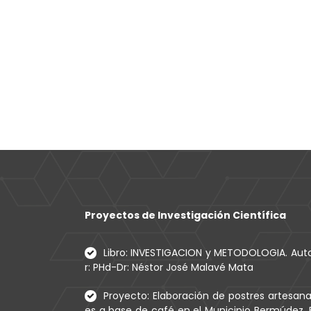
Proyectos de Investigación Científica
Libro: INVESTIGACION y METODOLOGIA. Aut
r: PHd-Dr: Néstor José Malavé Mata
Proyecto: Elaboración de postres artesana
es a base de café en el Municipio Bermúdez, 