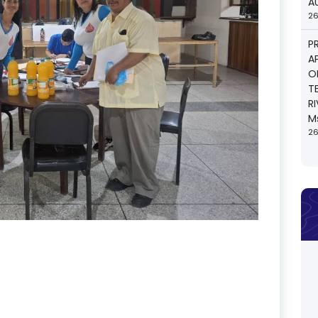
A
26
P
A
O
T
R
M
26