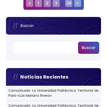
N
…
1
2
3
28
a
v
e
g
a
c
Buscar
i
ó
n
d
e
e
Buscar
n
t
r
a
d
a
s
Noticias Recientes
Comunicado: La Universidad Politécnica Territorial de
Paria «Luis Mariano Rivera».
Comunicado: La Universidad Politécnica Territorial de