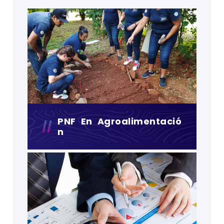
PNF En Agroalimentació
N