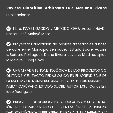
Revista Científica Arbitrada Luis Mariano Rivera
Publicaciones:
Libro: INVESTIGACION y METODOLOGIA. Autor: PHd-Dr:
Néstor José Malavé Mata
Proyecto: Elaboración de postres artesanales a base
de café en el Municipio Bermúdez, Estado Sucre. Autore
s: Barbara Portuguez. Diana Rivera. Javielys Medina. Ignac
io Malave. Susej Cova.
UNA MIRADA FENOMENOLÓGICA DE LOS PROCESOS CO
GNITIVOS Y EL TACTO PEDAGÓGICO EN EL APRENDIZAJE DE
LA MATEMÁTICA UNIVERSITARIA EN LA UPTP “LUIS MARIANO R
IVERA”. CARÚPANO. ESTADO SUCRE. AUTOR: MSc. Carlos Enr
ique Rodríguez
PRINCIPIOS DE NEUROCIENCIA EDUCATIVA Y SU APLICAC
IÓN EN EL DEPARTAMENTO DE ORIENTACIÓN DE LA UNIVERSI
DAD POLITÉCNICA TERRITORIAL DE PARIA “LUIS MARIANO RIV