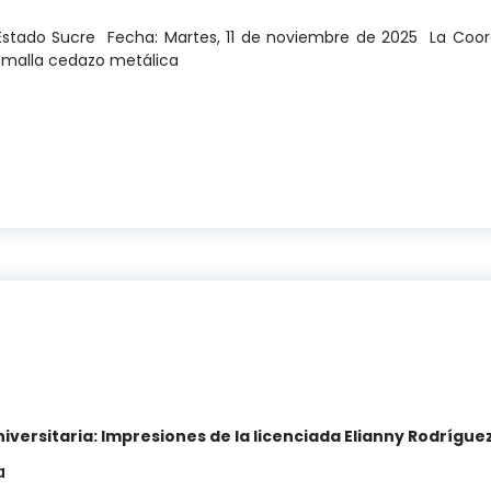
o, Estado Sucre Fecha: Martes, 11 de noviembre de 2025 La Co
 malla cedazo metálica
TIVA: ENTREGA DE MEDIO METRO DE MALLA CEDAZO M
ersitaria: Impresiones de la licenciada Elianny Rodrígue
a