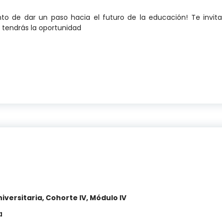
to de dar un paso hacia el futuro de la educación! Te invi
 tendrás la oportunidad
Formación Docente Universitaria: Impresiones de la 
ersitaria, Cohorte IV, Módulo IV
a