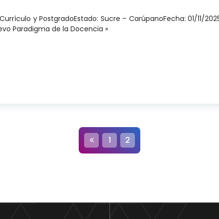
e Currículo y PostgradoEstado: Sucre – CarúpanoFecha: 01/11/202
evo Paradigma de la Docencia »
Formación Docente Universitaria, Cohorte III, Módulo
N
1
2
a
v
e
g
a
c
i
ó
n
d