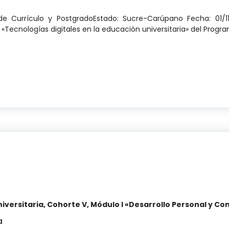
de Currículo y PostgradoEstado: Sucre-Carúpano Fecha: 01/1
Tecnologías digitales en la educación universitaria» del Progr
Formación Docente Universitaria, Cohorte IV, Módulo
ersitaria, Cohorte V, Módulo I «Desarrollo Personal y Co
a