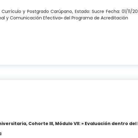
e Currículo y Postgrado Carúpano, Estado: Sucre Fecha: 01/11/20
nal y Comunicación Efectiva» del Programa de Acreditación
Formación Docente Universitaria, Cohorte V, Módulo 
ersitaria, Cohorte III, Módulo VII: » Evaluación dentro d
a