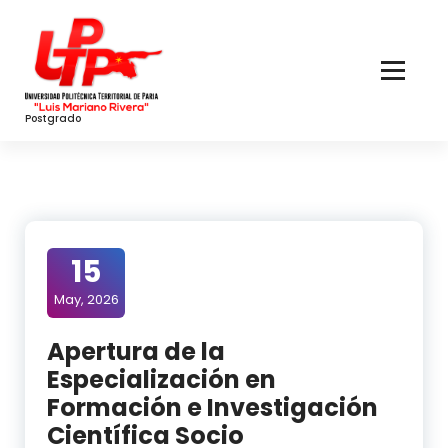
Skip
to
Content
Postgrado
15
May, 2026
Apertura de la
Especialización en
Formación e Investigación
Científica Socio