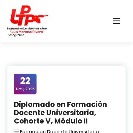
Skip
to
Content
Postgrado
22
Nov, 2025
Diplomado en Formación
Docente Universitaria,
Cohorte V, Módulo II
Formacion Docente Universitaria