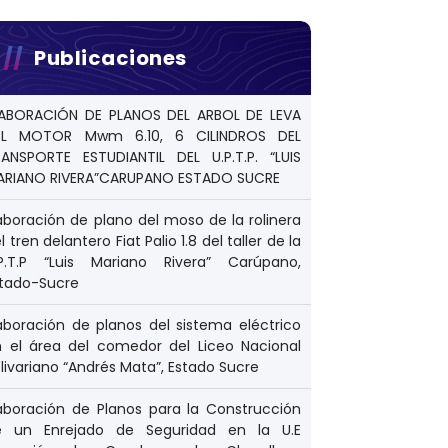
Publicaciones
LABORACIÓN DE PLANOS DEL ARBOL DE LEVA
EL MOTOR Mwm 6.10, 6 CILINDROS DEL
ANSPORTE ESTUDIANTIL DEL U.P.T.P. “LUIS
ARIANO RIVERA”CARUPANO ESTADO SUCRE
aboración de plano del moso de la rolinera
l tren delantero Fiat Palio 1.8 del taller de la
.P.T.P “Luis Mariano Rivera” Carúpano,
stado-Sucre
aboración de planos del sistema eléctrico
 el área del comedor del Liceo Nacional
livariano “Andrés Mata”, Estado Sucre
aboración de Planos para la Construcción
e un Enrejado de Seguridad en la U.E