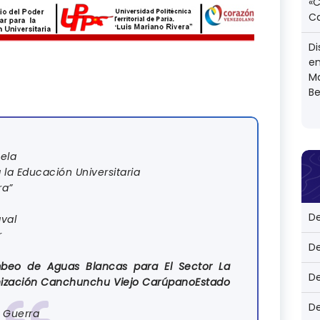
«
C
Di
en
M
Be
ela
 la Educación Universitaria
ra”
D
val
r
D
beo de Aguas Blancas para El Sector La
D
anización Canchunchu Viejo CarúpanoEstado
D
o Guerra