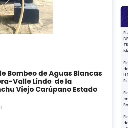
E
D
TR
M
El
de
 de Bombeo de Aguas Blancas
U
era-Valle Lindo de la
E
chu Viejo Carúpano Estado
El
en
Bo
l
El
d