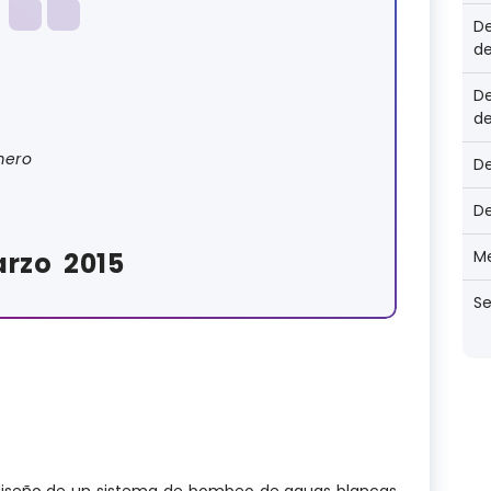
De
de
De
de
mero
D
D
rzo 2015
Me
Se
 diseño de un sistema de bombeo de aguas blancas