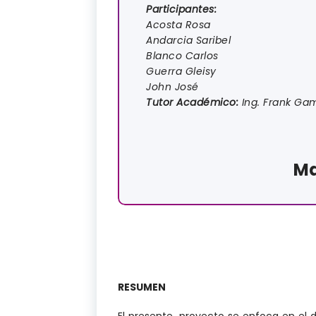
Participantes:
Acosta Rosa
Andarcia Saribel
Blanco Carlos
Guerra Gleisy
John José
Tutor Académico:
Ing. Frank Ga
Ma
RESUMEN
El presente proyecto se enfoca en el