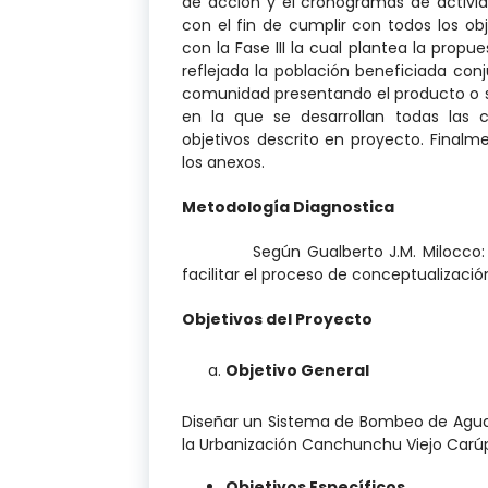
de acción y el cronogramas de activi
con el fin de cumplir con todos los ob
con la Fase III la cual plantea la prop
reflejada la población beneficiada con
comunidad presentando el producto o se
en la que se desarrollan todas las
objetivos descrito en proyecto. Finalme
los anexos.
Metodología Diagnostica
Según Gualberto J.M. Milocco: el M
facilitar el proceso de conceptualizaci
Objetivos del Proyecto
Objetivo General
Diseñar un Sistema de Bombeo de Aguas
la Urbanización Canchunchu Viejo Carú
Objetivos Específicos