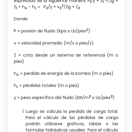
expresada de la siguiente manera: P
/γ + v
/2g +
1
1
2
Z
+ h
– h
= P
/γ + v
/2g + Z
1
A
L
2
2
2
Donde:
2
P = presión de fluido (Kpa o Lb/pies
)
v = velocidad promedio (m/s o pies/s)
Z = cota desde un sistema de referencia (m o
pies)
h
= perdida de energía de la bomba (m o pies)
A
h
= pérdidas totales (m o pies)
L
3
3
γ = peso específico del fluido (KN/m
o Lb/pies
)
Luego se calcula la perdida de carga total.
Para el cálculo de las pérdidas de carga
podrán utilizarse gráficos, tablas o las
formulas hidráulicas usuales. Para el cálculo