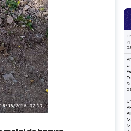
L
P
03
P
a
E
Di
S
03
U
P
P
M
M