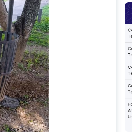
C
Te
C
Te
C
Te
C
Te
Ho
A
U