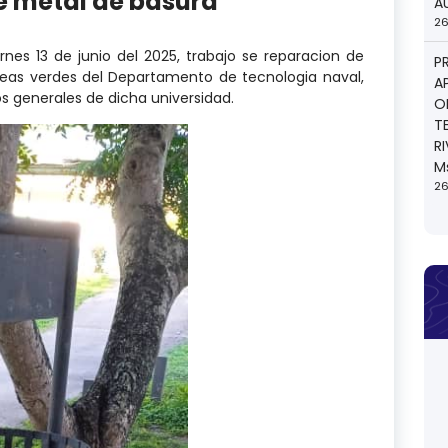
e metal de basura
A
26
ernes 13 de junio del 2025, trabajo se reparacion de
P
reas verdes del Departamento de tecnologia naval,
A
ios generales de dicha universidad.
O
T
R
M
26