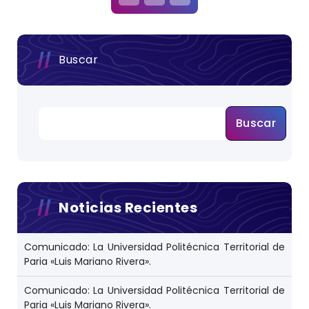
a
v
e
g
a
c
Buscar
i
ó
n
d
e
e
Buscar
n
t
r
a
d
a
s
Noticias Recientes
Comunicado: La Universidad Politécnica Territorial de
Paria «Luis Mariano Rivera».
Comunicado: La Universidad Politécnica Territorial de
Paria «Luis Mariano Rivera».