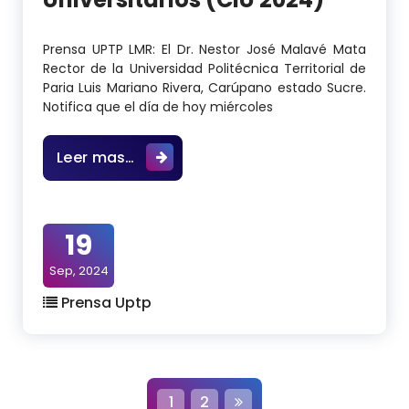
Prensa UPTP LMR: El Dr. Nestor José Malavé Mata
Rector de la Universidad Politécnica Territorial de
Paria Luis Mariano Rivera, Carúpano estado Sucre.
Notifica que el día de hoy miércoles
Cursos Intensivos Universitarios (C
Leer mas…
19
Sep, 2024
Prensa Uptp
N
1
2