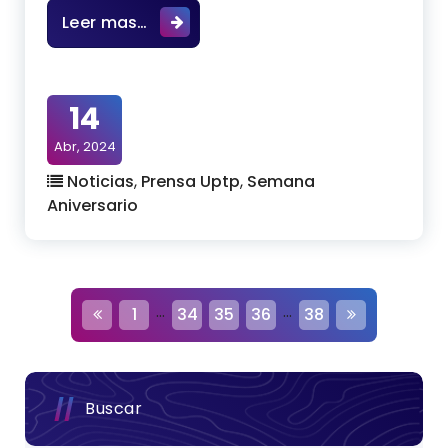
RESUMEN DEL TERCER DÍA DE LA II J
Leer mas…
14
Abr, 2024
Noticias
,
Prensa Uptp
,
Semana
Aniversario
N
…
…
1
34
35
36
38
a
v
e
g
a
c
Buscar
i
ó