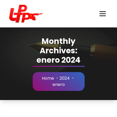
Skip
to
Content
Monthly
Archives:
enero 2024
Home
-
2024
-
enero