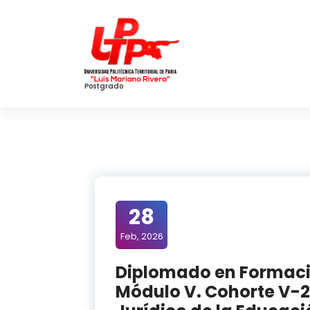
Skip
to
Content
Postgrado
28
Feb, 2026
Diplomado en Formació
Módulo V. Cohorte V-