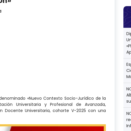
ón»
a
D
Un
«
Ap
Es
Ci
Mó
N
Al
denominado «Nuevo Contexto Socio-Jurídico de la
su
ación Universitaria y Profesional de Avanzada,
n Docente Universitaria, cohorte V-2025 con una
N
re
In