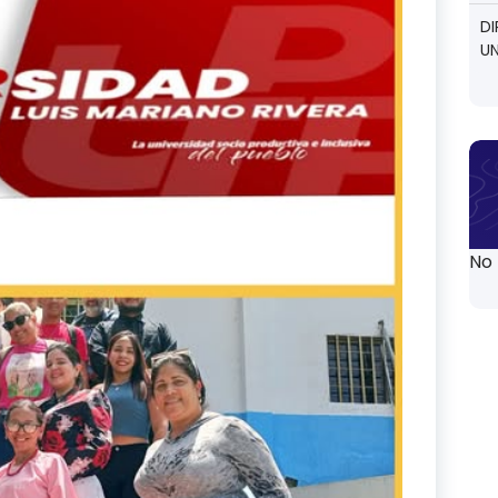
D
UN
No 