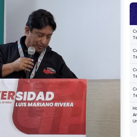
C
Te
C
Te
C
Te
C
Te
Ho
A
U