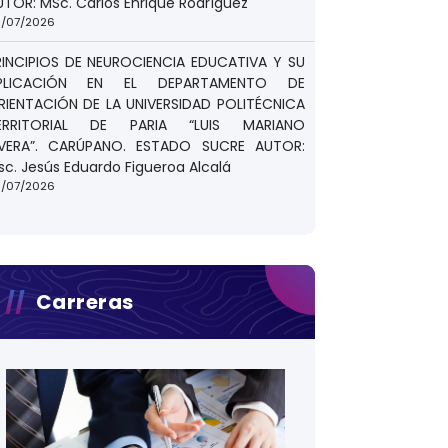
UTOR: MSc. Carlos Enrique Rodríguez
/07/2026
RINCIPIOS DE NEUROCIENCIA EDUCATIVA Y SU
PLICACIÓN EN EL DEPARTAMENTO DE
RIENTACIÓN DE LA UNIVERSIDAD POLITÉCNICA
ERRITORIAL DE PARIA “LUIS MARIANO
IVERA”. CARÚPANO. ESTADO SUCRE AUTOR:
sc. Jesús Eduardo Figueroa Alcalá
/07/2026
Carreras
cnologica realizada en la U.P.T.P Luis Mariano Rivera.