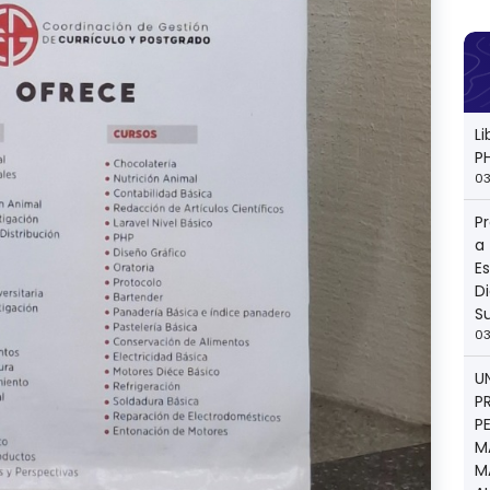
L
P
03
P
a
E
Di
S
03
U
P
P
M
M