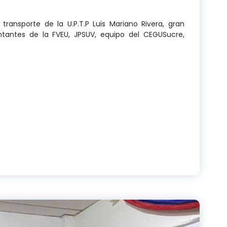
l transporte de la U.P.T.P Luis Mariano Rivera, gran
ntantes de la FVEU, JPSUV, equipo del CEGUSucre,
Jueves 26 de febrero, del 2026. Desde la U.P.T.P Luis 