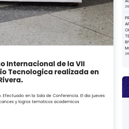
A
26
P
A
O
T
R
M
26
o Internacional de la VII
io Tecnologica realizada en
Rivera.
o. Efectuado en la Sala de Conferencia. El dia jueves
alcances y logros tematicos academicos
eso Internacional de la VII Jornada Cientifica Socio Te