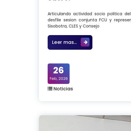
Articulando actividad socio politica de
desfile sesion conjunta FCU y represe
Sisobotra, CLES y Consejo
Hoy 3: 35 pm, del dia 
Leer mas…
26
Feb, 2026
Noticias