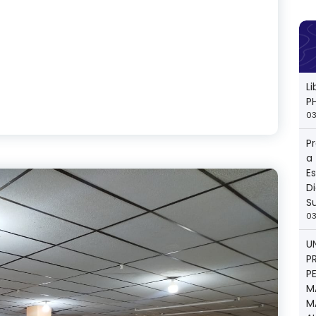
L
P
03
P
a
E
Di
S
03
U
P
P
M
M