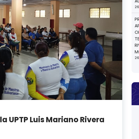
A
26
P
A
O
T
R
M
26
 la UPTP Luis Mariano Rivera