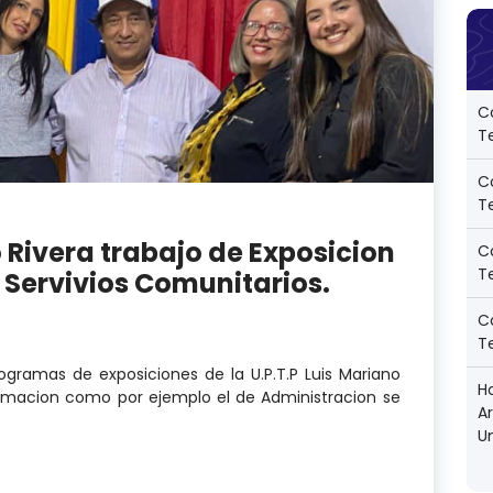
C
Te
C
Te
 Rivera trabajo de Exposicion
C
Te
 Servivios Comunitarios.
C
Te
rogramas de exposiciones de la U.P.T.P Luis Mariano
Ho
ormacion como por ejemplo el de Administracion se
A
U
no Rivera trabajo de Exposicion de Trabajosde Grado 