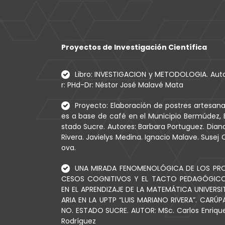
Proyectos de Investigación Científica
Libro: INVESTIGACION y METODOLOGIA. Aut
r: PHd-Dr: Néstor José Malavé Mata
Proyecto: Elaboración de postres artesana
es a base de café en el Municipio Bermúdez, 
stado Sucre. Autores: Barbara Portuguez. Dian
Rivera. Javielys Medina. Ignacio Malave. Susej 
ova.
UNA MIRADA FENOMENOLÓGICA DE LOS PR
CESOS COGNITIVOS Y EL TACTO PEDAGÓGIC
EN EL APRENDIZAJE DE LA MATEMÁTICA UNIVERSI
ARIA EN LA UPTP “LUIS MARIANO RIVERA”. CARÚP
NO. ESTADO SUCRE. AUTOR: MSc. Carlos Enriqu
Rodríguez