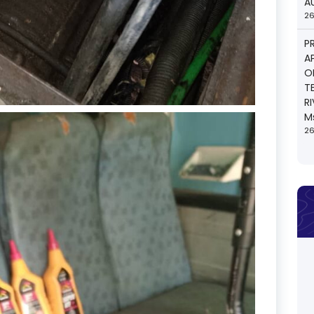
A
26
P
A
O
T
R
M
26