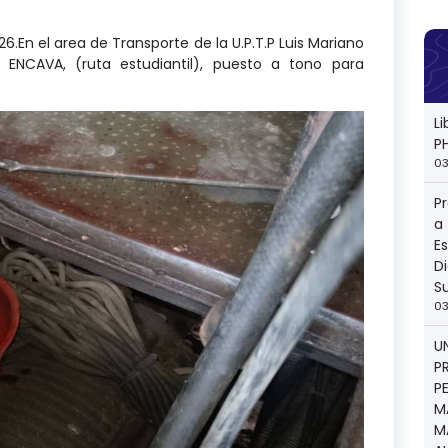
26.En el area de Transporte de la U.P.T.P Luis Mariano
ENCAVA, (ruta estudiantil), puesto a tono para
L
P
03
P
a
E
Di
S
03
U
P
P
M
M