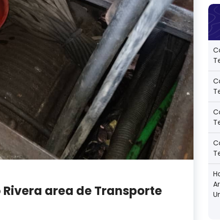
C
Te
C
Te
C
Te
C
Te
Ho
A
o Rivera area de Transporte
U