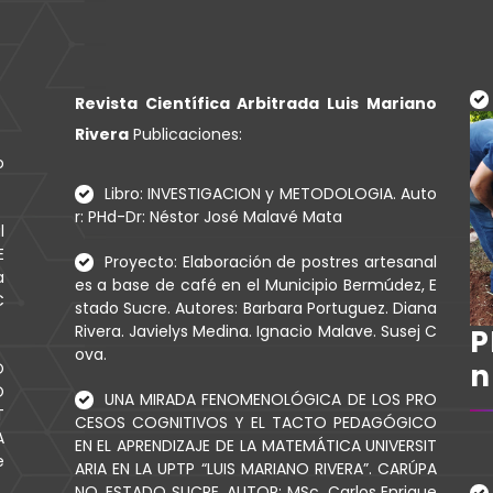
Revista Científica Arbitrada Luis Mariano
Rivera
Publicaciones:
o
Libro: INVESTIGACION y METODOLOGIA. Auto
r: PHd-Dr: Néstor José Malavé Mata
l
E
Proyecto: Elaboración de postres artesanal
a
es a base de café en el Municipio Bermúdez, E
C
stado Sucre. Autores: Barbara Portuguez. Diana
Rivera. Javielys Medina. Ignacio Malave. Susej C
P
ova.
N
O
O
UNA MIRADA FENOMENOLÓGICA DE LOS PRO
T
CESOS COGNITIVOS Y EL TACTO PEDAGÓGICO
A
EN EL APRENDIZAJE DE LA MATEMÁTICA UNIVERSIT
e
ARIA EN LA UPTP “LUIS MARIANO RIVERA”. CARÚPA
NO. ESTADO SUCRE. AUTOR: MSc. Carlos Enrique