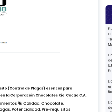
E
D
TR
M
El
de
U
E
El
en
ito (Control de Plagas) esencial para
Bo
 en la Corporación Chocolates Río Cacao C.A.
El
limentos
Calidad
,
Chocolate
,
d
lagas
,
Potencialidad
,
Pre-requisitos