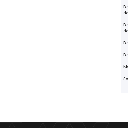
De
de
De
de
D
D
Me
Se