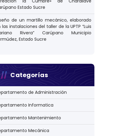
Creación la Cumbre» de Charallave
arúpano Estado Sucre
seño de un martillo mecánico, elaborado
 las instalaciones del taller de la UPTP “Luis
ariano Rivera” Carúpano Municipio
rmúdez, Estado Sucre
 Garantizar la Seguridad Alimentaria en la Corporac
Categorías
epartamento de Administración
epartamento Informatica
epartamento Mantenimiento
epartamento Mecánica