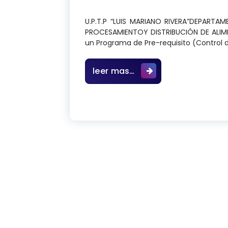
U.P.T.P “LUIS MARIANO RIVERA”DEPARTA
PROCESAMIENTOY DISTRIBUCIÓN DE ALI
un Programa de Pre-requisito (Control d
Diseño de un Programa
leer mas…