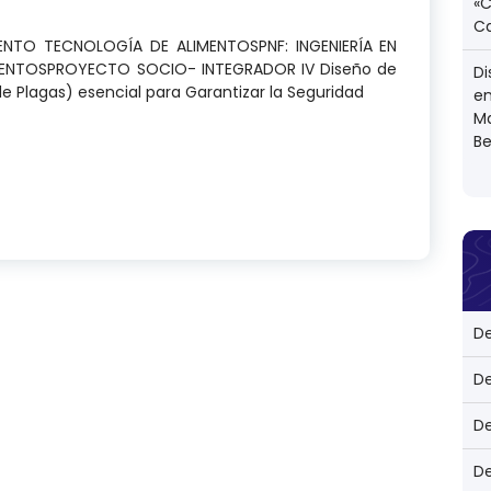
«
C
MENTO TECNOLOGÍA DE ALIMENTOSPNF: INGENIERÍA EN
MENTOSPROYECTO SOCIO- INTEGRADOR IV Diseño de
Di
e Plagas) esencial para Garantizar la Seguridad
en
M
Be
 de Prerrequisito (Control de Plagas) esencial para
D
D
D
D