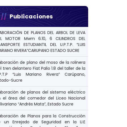
Publicaciones
LABORACIÓN DE PLANOS DEL ARBOL DE LEVA
EL MOTOR Mwm 6.10, 6 CILINDROS DEL
ANSPORTE ESTUDIANTIL DEL U.P.T.P. “LUIS
ARIANO RIVERA”CARUPANO ESTADO SUCRE
aboración de plano del moso de la rolinera
l tren delantero Fiat Palio 1.8 del taller de la
.P.T.P “Luis Mariano Rivera” Carúpano,
stado-Sucre
aboración de planos del sistema eléctrico
 el área del comedor del Liceo Nacional
livariano “Andrés Mata”, Estado Sucre
aboración de Planos para la Construcción
e un Enrejado de Seguridad en la U.E