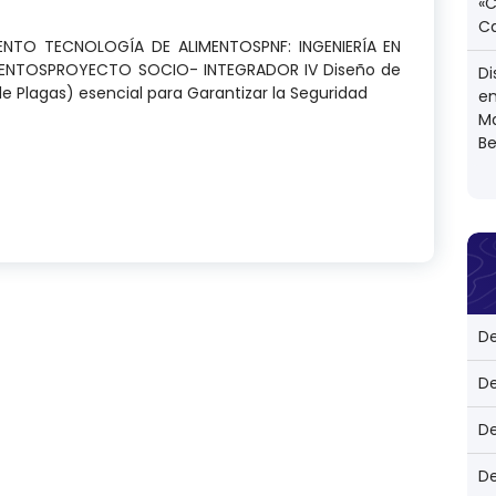
«
C
MENTO TECNOLOGÍA DE ALIMENTOSPNF: INGENIERÍA EN
MENTOSPROYECTO SOCIO- INTEGRADOR IV Diseño de
Di
e Plagas) esencial para Garantizar la Seguridad
en
M
Be
 de Prerrequisito (Control de Plagas) esencial para
D
D
D
D