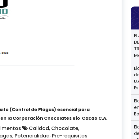
E
D
TR
M
El
de
U
E
El
en
ito (Control de Plagas) esencial para
Bo
 en la Corporación Chocolates Río Cacao C.A.
El
limentos
Calidad
,
Chocolate
,
d
lagas
,
Potencialidad
,
Pre-requisitos