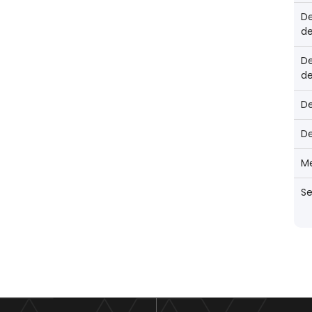
De
de
De
de
D
D
Me
Se