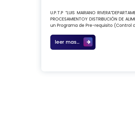
U.P.T.P “LUIS MARIANO RIVERA”DEPARTA
PROCESAMIENTOY DISTRIBUCIÓN DE ALI
un Programa de Pre-requisito (Control d
Diseño de un Programa
leer mas…