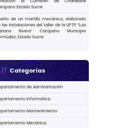
Creación la Cumbre» de Charallave
arúpano Estado Sucre
seño de un martillo mecánico, elaborado
 las instalaciones del taller de la UPTP “Luis
ariano Rivera” Carúpano Municipio
rmúdez, Estado Sucre
 Garantizar la Seguridad Alimentaria en la Corporac
Categorías
epartamento de Administración
epartamento Informatica
epartamento Mantenimiento
epartamento Mecánica